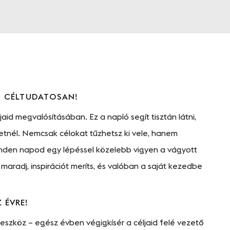
S CÉLTUDATOSAN!
jaid megvalósításában. Ez a napló segít tisztán látni,
retnél. Nemcsak célokat tűzhetsz ki vele, hanem
minden napod egy lépéssel közelebb vigyen a vágyott
aradj, inspirációt meríts, és valóban a saját kezedbe
 ÉVRE!
eszköz – egész évben végigkísér a céljaid felé vezető