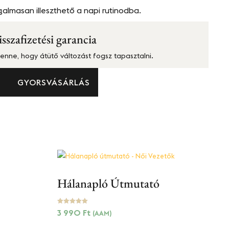
almasan illeszthető a napi rutinodba.
szafizetési garancia
enne, hogy átütő változást fogsz tapasztalni.
M
GYORSVÁSÁRLÁS
Hálanapló Útmutató
Értékelés:
3 990
Ft
(AAM)
5.00
/ 5