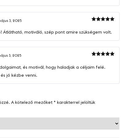
ájus 3, 2025
Értékelés:
5
/ 5
! Átlátható, motiváló, szép pont amire szükségem volt.
ájus 3, 2025
Értékelés:
5
/ 5
 dolgaimat, és motivál, hogy haladjak a céljaim felé.
és jó kézbe venni.
özzé.
A kötelező mezőket
*
karakterrel jelöltük