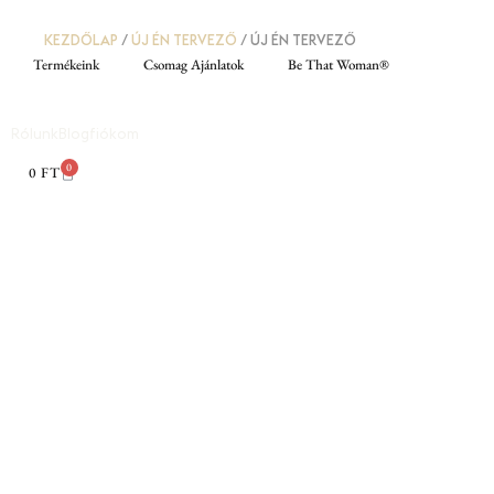
KEZDŐLAP
/
ÚJ ÉN TERVEZŐ
/ ÚJ ÉN TERVEZŐ
Termékeink
Csomag Ajánlatok
Be That Woman®
Rólunk
Blog
fiókom
0
0
FT