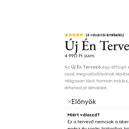
(
4
vásárlói értékelés)
Új Én Terv
Értékelés
4
5.00
az 5-
ből,
értékelés
alapján
4 990
Ft
(AAM)
Az
Új Én Tervező
egy átfogó es
azok megvalósításának lépése
világosan lásd, honnan indulsz,
érheted el álmaidat.
Előnyök
Miért válaszd?
Ez a tervező nemcsak a sike
egész év során, biztosítva, h