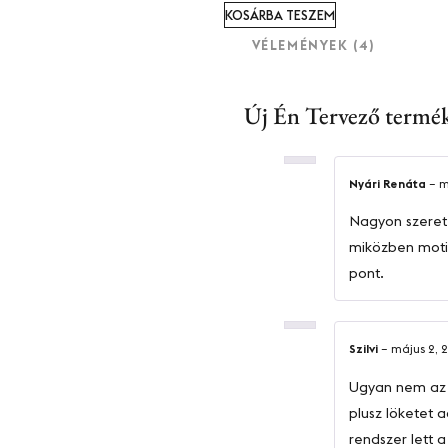
KOSÁRBA TESZEM
VÉLEMÉNYEK (4)
Új Én Tervező
termék
Nyári Renáta
–
m
Nagyon szerete
miközben motivá
pont.
Szilvi
–
május 2, 
Ugyan nem az é
plusz löketet a
rendszer lett 