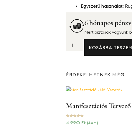
Egyszerű használat: Rug
6 hónapos pénzvis
Mert biztosak vagyunk b
KOSÁRBA TESZE
ÉRDEKELHETNEK MÉG…
Manifesztációs Tervező
Értékelés:
4 990
Ft
(AAM)
5.00
/ 5