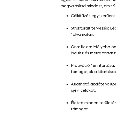
megvalósítsd mindazt, amit 
Célkitűzés egyszerűen: 
Strukturált tervezés: L
folyamatán.
Önreflexió: Mélyebb ön
indulsz és merre tartasz
Motiváció fenntartása: 
támogatják a kitartáso
Átlátható akcióterv: K
újévi célokat.
Életed minden területére 
támogat.