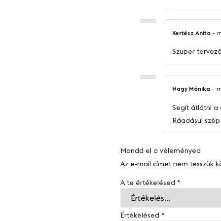
Kertész Anita
–
m
Szuper tervező
Nagy Mónika
–
m
Segít átlátni a
Ráadásul szép 
Mondd el a véleményed
Az e-mail címet nem tesszük k
A te értékelésed
*
Értékelésed
*