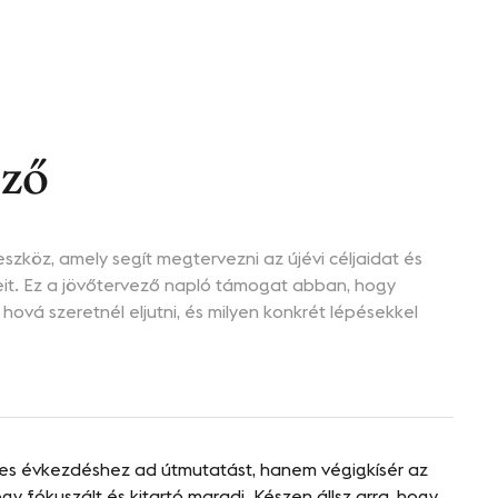
ező
zköz, amely segít megtervezni az újévi céljaidat és
it. Ez a jövőtervező napló támogat abban, hogy
 hová szeretnél eljutni, és milyen konkrét lépésekkel
res évkezdéshez ad útmutatást, hanem végigkísér az
ogy fókuszált és kitartó maradj. Készen állsz arra, hogy