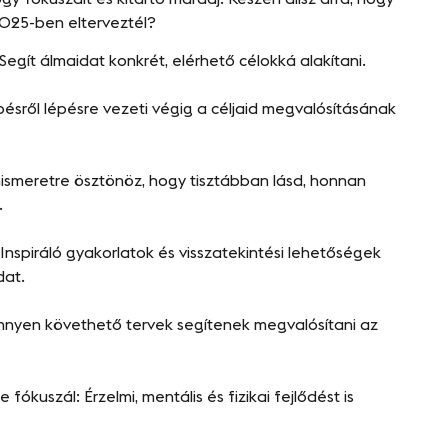
2025-ben elterveztél?
Segít álmaidat konkrét, elérhető célokká alakítani.
épésről lépésre vezeti végig a céljaid megvalósításának
ismeretre ösztönöz, hogy tisztábban lásd, honnan
.
Inspiráló gyakorlatok és visszatekintési lehetőségek
dat.
önnyen követhető tervek segítenek megvalósítani az
fókuszál: Érzelmi, mentális és fizikai fejlődést is