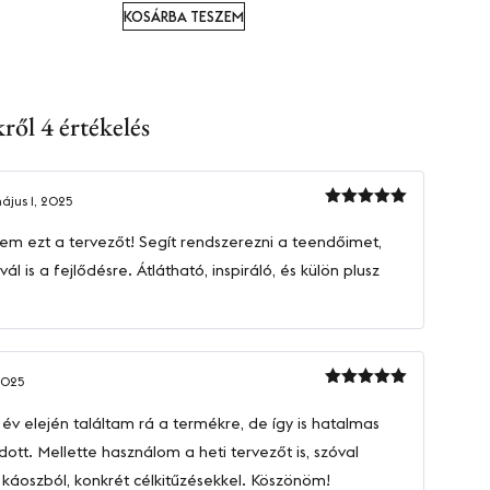
KOSÁRBA TESZEM
ről 4 értékelés
ájus 1, 2025
Értékelés:
5
/ 5
m ezt a tervezőt! Segít rendszerezni a teendőimet,
l is a fejlődésre. Átlátható, inspiráló, és külön plusz
2025
Értékelés:
5
/ 5
v elején találtam rá a termékre, de így is hatalmas
dott. Mellette használom a heti tervezőt is, szóval
a káoszból, konkrét célkitűzésekkel. Köszönöm!