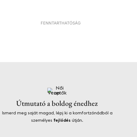
FENNTARTHATÓSÁG
Útmutató a boldog énedhez​
Ismerd meg saját magad, lépj ki a komfortzónádból a
személyes
fejlődés
útján.