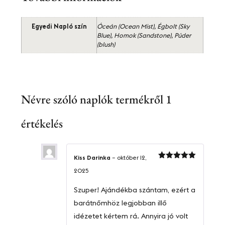
Egyedi Napló szín
Óceán (Ocean Mist), Égbolt (Sky
Blue), Homok (Sandstone), Púder
(blush)
Névre szóló naplók
termékről 1
értékelés
Kiss Darinka
–
október 12,
Értékelés:
2025
5
/ 5
Szuper! Ajándékba szántam, ezért a
barátnőmhöz legjobban illő
idézetet kértem rá. Annyira jó volt