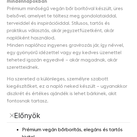
mindennapokban
Prémium minőségű vegán bőr borítóval készült, üres
belsővel, amelyet te töltesz meg gondolataiddal,
terveiddel és inspirációiddal. Stílusos, tartós és
praktikus választás, akár jegyzetfüzetként, akár
naplóként használod.
Minden naplóhoz ingyenes gravírozás jár, így névvel,
egy gyönyörű idézettel vagy egy kedves üzenettel
teheted igazán egyedivé – akár magadnak, akár
szeretteidnek.
Ha szereted a különleges, személyre szabott
kiegészítőket, ez a napló neked készült – ugyanakkor
diszkrét és értékes ajándék is lehet bárkinek, akit
fontosnak tartasz.
Előnyök
Prémium vegán bőrborítás, elegáns és tartós
kivitel