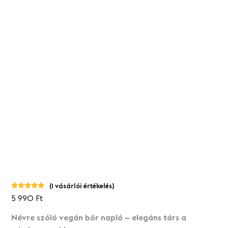
(
1
vásárlói értékelés)
Értékelés
1
5 990
Ft
5.00
az 5-
ből,
értékelés
Névre szóló vegán bőr napló – elegáns társ a
alapján