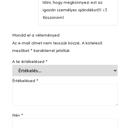
látni, hogy megkönnyezi ezt az
igazán személyes ajándékot!!! <3
Köszönöm!
Mondd el a véleményed
Az e-mail címet nem tesszük közzé.
A kötelező
mezőket
*
karakterrel jelöltük
A te értékelésed
*
Értékelésed
*
Név
*