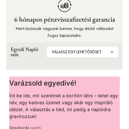
6 hónapos pénzvisszafizetési garancia
Mert biztosak vagyunk benne, hogy átütő változást
fogsz tapasztalni.
Egyedi Napló
szín
Varázsold egyedivé!
Írd be ide, mit szeretnél a borítón látni – lehet egy
név, egy kedves üzenet vagy akár egy inspiráló
idézet. A választás a tiéd, mi pedig a naplódra
gravírozzuk!
Gravírozás
(
+
0
Ft
)