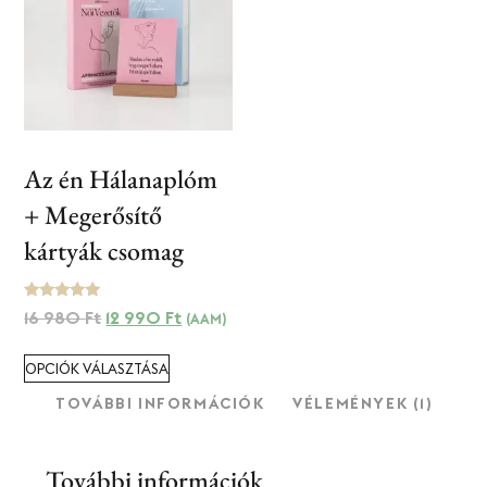
Az én Hálanaplóm
+ Megerősítő
kártyák csomag
Értékelés:
16 980
Ft
12 990
Ft
(AAM)
4.89
/ 5
OPCIÓK VÁLASZTÁSA
TOVÁBBI INFORMÁCIÓK
VÉLEMÉNYEK (1)
További információk