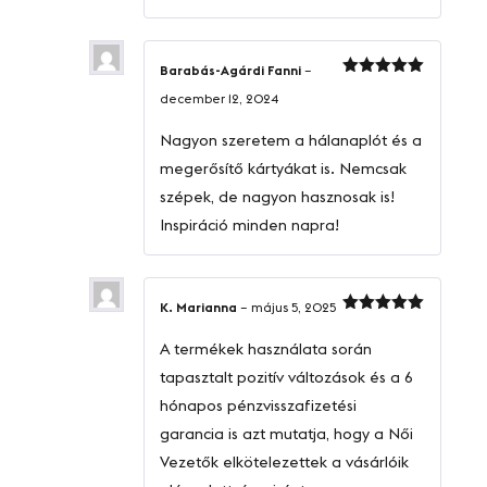
Barabás-Agárdi Fanni
–
Értékelés:
december 12, 2024
5
/ 5
Nagyon szeretem a hálanaplót és a
megerősítő kártyákat is. Nemcsak
szépek, de nagyon hasznosak is!
Inspiráció minden napra!
K. Marianna
–
május 5, 2025
Értékelés:
5
/ 5
A termékek használata során
tapasztalt pozitív változások és a 6
hónapos pénzvisszafizetési
garancia is azt mutatja, hogy a Női
Vezetők elkötelezettek a vásárlóik