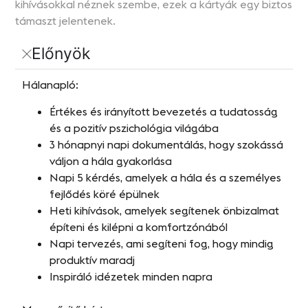
kihívásokkal néznek szembe, ezek a kártyák egy biztos
támaszt jelentenek.
Előnyök
Hálanapló:
Értékes és irányított bevezetés a tudatosság
és a pozitív pszichológia világába
3 hónapnyi napi dokumentálás, hogy szokássá
váljon a hála gyakorlása
Napi 5 kérdés, amelyek a hála és a személyes
fejlődés köré épülnek
Heti kihívások, amelyek segítenek önbizalmat
építeni és kilépni a komfortzónából
Napi tervezés, ami segíteni fog, hogy mindig
produktív maradj
Inspiráló idézetek minden napra