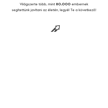
Világszerte több, mint
80.000
embernek
segítettünk javítani az életén, legyél Te a következő!
Útmutató a boldog énedhez​
Ismerd meg saját magad, lépj ki a komfortzónádból
a személyes
fejlődés
útján.
Női Vezetők