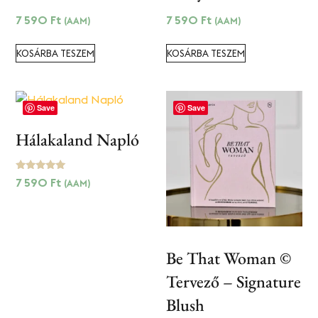
7 590
Ft
7 590
Ft
(AAM)
(AAM)
KOSÁRBA TESZEM
KOSÁRBA TESZEM
Save
Save
Hálakaland Napló
Értékelés:
7 590
Ft
(AAM)
5.00
/ 5
Be That Woman ©
Tervező
–
Signature
Blush