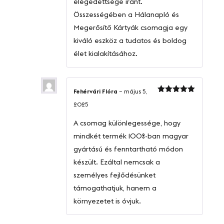
elégedettsége iránt.
Összességében a Hálanapló és
Megerősítő Kártyák csomagja egy
kiváló eszköz a tudatos és boldog
élet kialakításához.
Fehérvári Flóra
–
május 5,
Értékelés:
2025
5
/ 5
A csomag különlegessége, hogy
mindkét termék 100%-ban magyar
gyártású és fenntartható módon
készült. Ezáltal nemcsak a
személyes fejlődésünket
támogathatjuk, hanem a
környezetet is óvjuk.