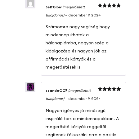
SelfGlow
(megerősített
Értékelés:
tulajdonos)
–
december 9, 2024
5
/ 5
Számomra nagy segítség hogy
mindennap írhatok a
hálanaplómba, nagyon szép a
kidolgozása és nagyon jók az
affirmációs kártyák és a
megerősítések is.
szando007
(megerősített
Értékelés:
tulajdonos)
–
december 9, 2024
5
/ 5
Nagyon igényes jó minőségű,
inspiráló társ a mindennapokban. A
megerősítő kártyák reggeltől
segítenek fókuszálni arra a pozitív