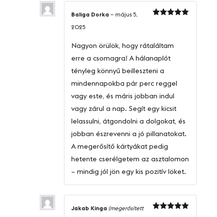
Baliga Dorka
–
május 5,
Értékelés:
2025
5
/ 5
Nagyon örülök, hogy rátaláltam
erre a csomagra! A hálanaplót
tényleg könnyű beilleszteni a
mindennapokba pár perc reggel
vagy este, és máris jobban indul
vagy zárul a nap. Segít egy kicsit
lelassulni, átgondolni a dolgokat, és
jobban észrevenni a jó pillanatokat.
A megerősítő kártyákat pedig
hetente cserélgetem az asztalomon
– mindig jól jön egy kis pozitív löket.
Jakab Kinga
(megerősített
Értékelés: