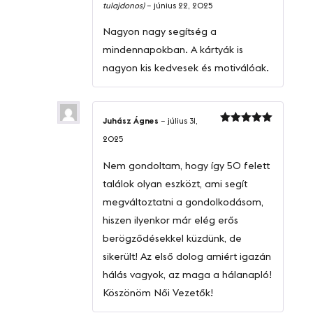
tulajdonos)
–
június 22, 2025
5
/ 5
Nagyon nagy segítség a
mindennapokban. A kártyák is
nagyon kis kedvesek és motiválóak.
Juhász Ágnes
–
július 31,
Értékelés:
2025
5
/ 5
Nem gondoltam, hogy így 50 felett
találok olyan eszközt, ami segít
megváltoztatni a gondolkodásom,
hiszen ilyenkor már elég erős
berögződésekkel küzdünk, de
sikerült! Az első dolog amiért igazán
hálás vagyok, az maga a hálanapló!
Köszönöm Női Vezetők!