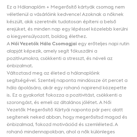
Ez a Hálanaplóm + Megerősítő kártyák csomag nem
véletlenül a vásárlóink kedvence! Azoknak a nőknek
készült, akik szeretnék tudatosan építeni a belső
erejüket, és minden nap egy lépéssel közelebb kerülni
a kiegyensúlyozott, boldog élethez.
A
Női Vezetők Hála Csomagjai
egy erőteljes napi rutin
alapját képezik, amely segít fókuszálni a
pozitívumokra, csökkenti a stresszt, és növeli az
önbizalmat.
Változtasd meg az életed a hálanaplóink
segítségével. Szentelj naponta mindössze öt percet a
hála ápolására, akár egy rohanó napirend közepette
is. Ez a gyakorlat fokozza a pozitivitást, csökkenti a
szorongást, és emeli az általános jólétet. A Női
Vezetők Megerősítő Kártyái naponta pár perc alatt
segítenek neked abban, hogy megerősítsd magad és
önbizalmad, fokozd motivációd és szemléleted. A
rohanó mindennapokban, ahol a nők különleges