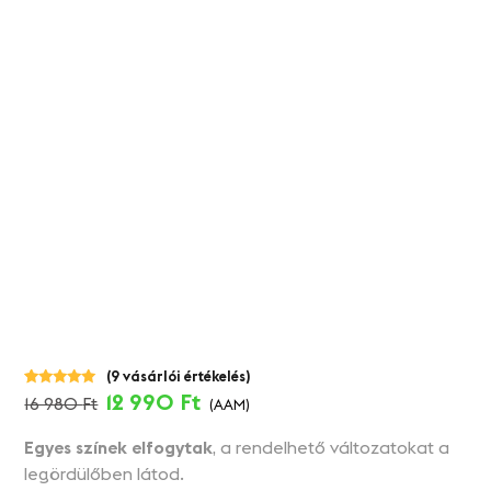
(
9
vásárlói értékelés)
12 990
Ft
Értékelés
9
16 980
Ft
(AAM)
4.89
az 5-
ből,
értékelés
Egyes színek elfogytak
, a rendelhető változatokat a
alapján
legördülőben látod.