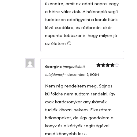
üzenetre, amit az adott napra, vagy
a hétre választok. A hálanapló segít
tudatosan odafigyelni a körülöttünk
lévő csodákra, és ráébredni akár
naponta többször is, hogy milyen jó
az életem 🙂
Georgina
(megerősített
Értékelés:
tulajdonos)
–
december 9, 2024
4
/ 5
Nem rég rendeltem meg. Sajnos
külföldre nem tudtam rendelni, így
csak karácsonykor anyukámék
tudják kihozni nekem. Elkezdtem
hálanapokat, de úgy gondolom a
könyv és a kártyák segítségével
majd könnyebb lesz.