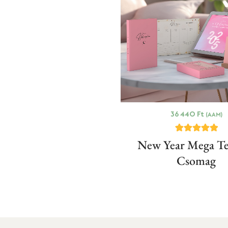
36 440
Ft
(AAM)
3
Értékelés
New Year Mega Te
5.00
az 5-ből,
Csomag
értékelés
alapján