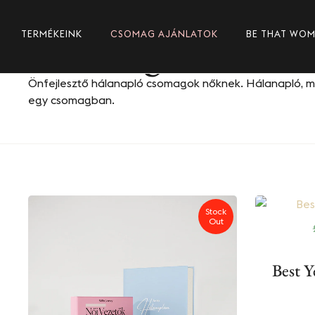
Csomag terméke
TERMÉKEINK
CSOMAG AJÁNLATOK
BE THAT WO
Önfejlesztő hálanapló csomagok nőknek. Hálanapló, mege
egy csomagban.
Stock
Out
Best 