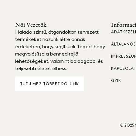
Női Vezetők
Informác
Haladó szintű, átgondoltan tervezett
ADATKEZEL
termékeket hozunk létre annak
ÁLTALÁNOS 
érdekében, hogy segítsünk Téged, hogy
megvalósítsd a benned rejlő
IMPRESSZU
lehetőségeket, valamint boldogabb, és
teljesebb életet élhess.
KAPCSOLA
GYIK
TUDJ MEG TÖBBET RÓLUNK
© 2025 N