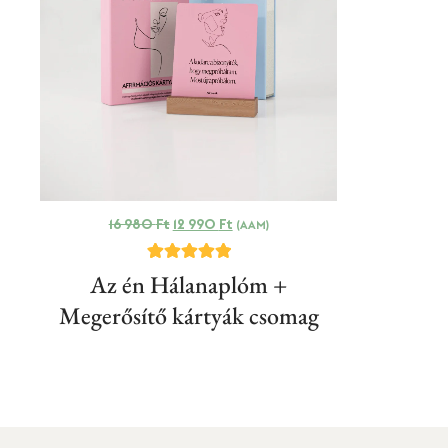
16 980
Ft
12 990
Ft
(AAM)
9
Értékelés
Az én Hálanaplóm +
4.89
az 5-ből,
Megerősítő kártyák csomag
értékelés
alapján