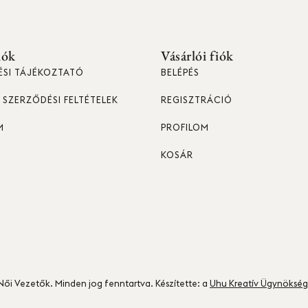
iók
Vásárlói fiók
ÉSI TÁJÉKOZTATÓ
BELÉPÉS
SZERZŐDÉSI FELTÉTELEK
REGISZTRÁCIÓ
M
PROFILOM
T
KOSÁR
ői Vezetők. Minden jog fenntartva. Készítette: a
Uhu Kreatív Ügynökség