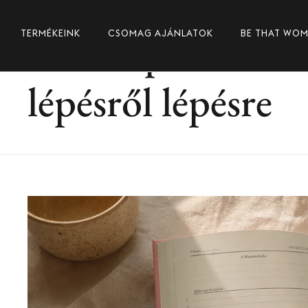
Hálanapló kezdő
TERMÉKEINK
CSOMAG AJÁNLATOK
BE THAT WO
lépésről lépésre