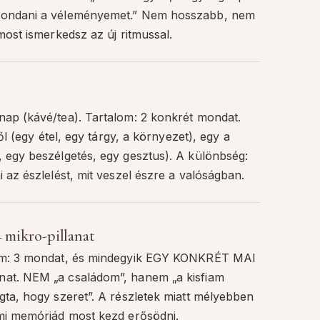
mondani a véleményemet.” Nem hosszabb, nem
most ismerkedsz az új ritmussal.
ap (kávé/tea). Tartalom: 2 konkrét mondat.
ről (egy étel, egy tárgy, a környezet), egy a
 egy beszélgetés, egy gesztus). A különbség:
 az észlelést, mit veszel észre a valóságban.
+ mikro-pillanat
lom: 3 mondat, és mindegyik EGY KONKRÉT MAI
at. NEM „a családom”, hanem „a kisfiam
gta, hogy szeret”. A részletek miatt mélyebben
mi memóriád most kezd erősödni.