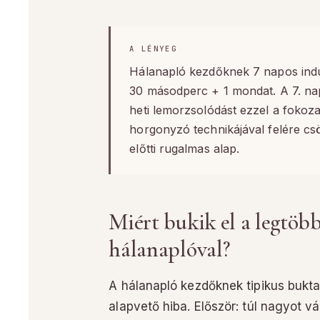
A LÉNYEG
Hálanapló kezdőknek 7 napos indul
30 másodperc + 1 mondat. A 7. nap
heti lemorzsolódást ezzel a fokoz
horgonyzó technikájával felére cs
előtti rugalmas alap.
Miért bukik el a legtöb
hálanaplóval?
A hálanapló kezdőknek tipikus bukt
alapvető hiba. Először: túl nagyot vá