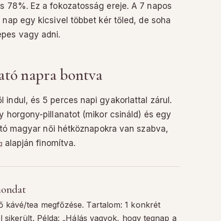
ás 78%. Ez a fokozatosság ereje. A 7 napos
 nap egy kicsivel többet kér tőled, de soha
épes vagy adni.
ató napra bontva
indul, és 5 perces napi gyakorlattal zárul.
y horgony-pillanatot (mikor csináld) és egy
utató magyar női hétköznapokra van szabva,
a
alapján finomítva.
 mondat
ő kávé/tea megfőzése. Tartalom: 1 konkrét
l sikerült. Példa: „Hálás vagyok, hogy tegnap a