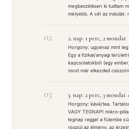
megbeszélésen ki tudtam 
mélyebb. A cél az indulás: 
2. nap. 1 perc, 2 mondat
Horgony: ugyanaz mint tegn
Egy a fizikai/anyagi terület
kapcsolatokból (egy ember,
most már elkezded csiszolni
3. nap. 2 perc, 3 mondat 
Horgony: kávé/tea. Tarta
VAGY TEGNAPI mikro-pillan
tegnap reggel a fülembe sú
rögzül az élmény, az érzel