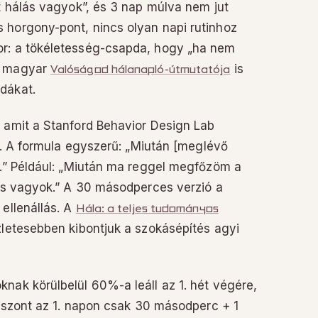
rt hálás vagyok”, és 3 nap múlva nem jut
 horgony-pont, nincs olyan napi rutinhoz
or: a tökéletesség-csapda, hogy „ha nem
A magyar
Valóságod hálanapló-útmutatója
is
dákat.
 amit a Stanford Behavior Design Lab
zt. A formula egyszerű: „Miután [meglévő
].” Például: „Miután ma reggel megfőzöm a
lás vagyok.” A 30 másodperces verzió a
ellenállás. A
Hála: a teljes tudományos
zletesebben kibontjuk a szokásépítés agyi
nak körülbelül 60%-a leáll az 1. hét végére,
viszont az 1. napon csak 30 másodperc + 1