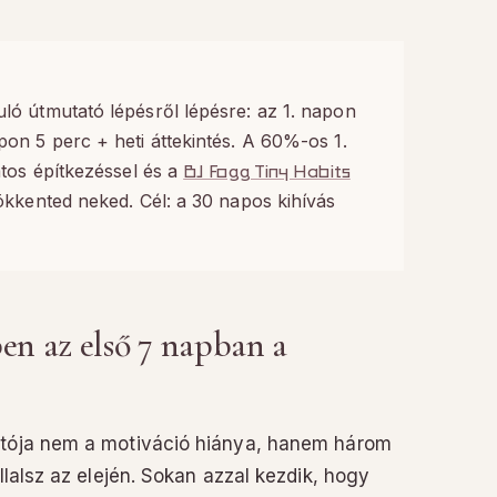
ó útmutató lépésről lépésre: az 1. napon
on 5 perc + heti áttekintés. A 60%-os 1.
atos építkezéssel és a
BJ Fogg Tiny Habits
ökkented neked. Cél: a 30 napos kihívás
ben az első 7 napban a
atója nem a motiváció hiánya, hanem három
llalsz az elején. Sokan azzal kezdik, hogy