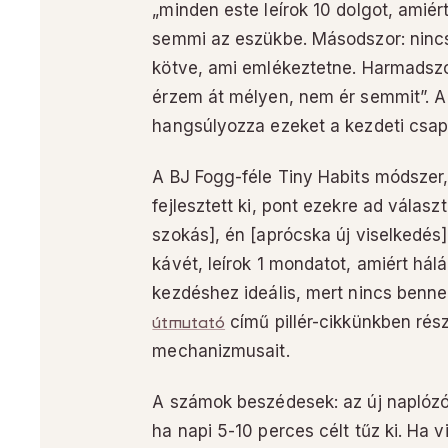
„minden este leírok 10 dolgot, amié
semmi az eszükbe. Másodszor: nincs
kötve, ami emlékeztetne. Harmadsz
érzem át mélyen, nem ér semmit”. 
hangsúlyozza ezeket a kezdeti csap
A BJ Fogg-féle Tiny Habits módszer,
fejlesztett ki, pont ezekre ad válas
szokás], én [aprócska új viselkedés
kávét, leírok 1 mondatot, amiért há
kezdéshez ideális, mert nincs benne 
útmutató
című pillér-cikkünkben rés
mechanizmusait.
A számok beszédesek: az új naplózók
ha napi 5-10 perces célt tűz ki. Ha 