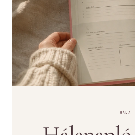
HÁLA 
Hálanapló