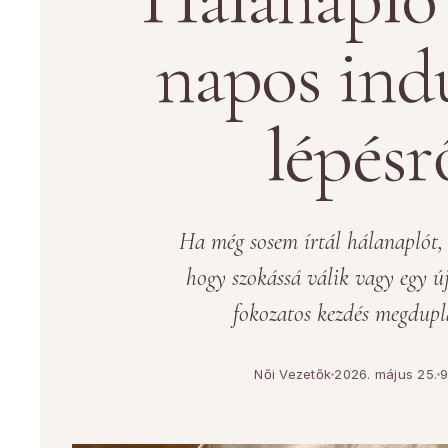
napos ind
lépésr
Ha még sosem írtál hálanaplót, a
hogy szokássá válik vagy egy új
fokozatos kezdés megdupl
Női Vezetők
2026. május 25.
9