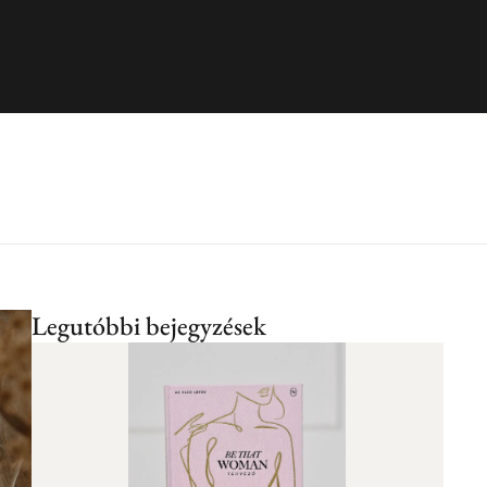
ló útmutató
Legutóbbi bejegyzések