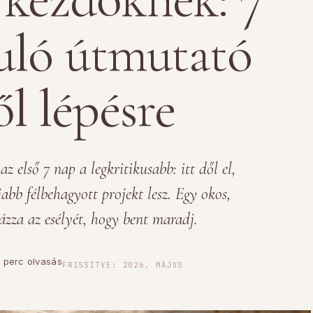
uló útmutató
ől lépésre
z első 7 nap a legkritikusabb: itt dől el,
abb félbehagyott projekt lesz. Egy okos,
ázza az esélyét, hogy bent maradj.
 perc olvasás
FRISSÍTVE: 2026. MÁJUS