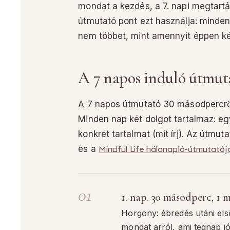
mondat a kezdés, a 7. napi megtart
útmutató pont ezt használja: minden
nem többet, mint amennyit éppen k
A 7 napos induló útmut
A 7 napos útmutató 30 másodpercről 
Minden nap két dolgot tartalmaz: eg
konkrét tartalmat (mit írj). Az útm
és a
Mindful Life hálanapló-útmutatój
1. nap. 30 másodperc, 1
Horgony: ébredés utáni els
mondat arról, ami tegnap jó