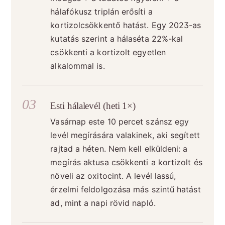
hálafókusz triplán erősíti a
kortizolcsökkentő hatást. Egy 2023-as
kutatás szerint a hálaséta 22%-kal
csökkenti a kortizolt egyetlen
alkalommal is.
Esti hálalevél (heti 1×)
Vasárnap este 10 percet szánsz egy
levél megírására valakinek, aki segített
rajtad a héten. Nem kell elküldeni: a
megírás aktusa csökkenti a kortizolt és
növeli az oxitocint. A levél lassú,
érzelmi feldolgozása más szintű hatást
ad, mint a napi rövid napló.