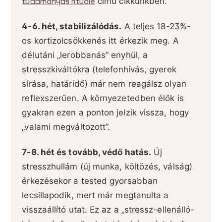
tudományos rituálé
című cikkünkben.
4-6. hét, stabilizálódás.
A teljes 18-23%-
os kortizolcsökkenés itt érkezik meg. A
délutáni „lerobbanás” enyhül, a
stresszkiváltókra (telefonhívás, gyerek
sírása, határidő) már nem reagálsz olyan
reflexszerűen. A környezetedben élők is
gyakran ezen a ponton jelzik vissza, hogy
„valami megváltozott”.
7-8. hét és tovább, védő hatás.
Új
stresszhullám (új munka, költözés, válság)
érkezésekor a tested gyorsabban
lecsillapodik, mert már megtanulta a
visszaállító utat. Ez az a „stressz-ellenálló-