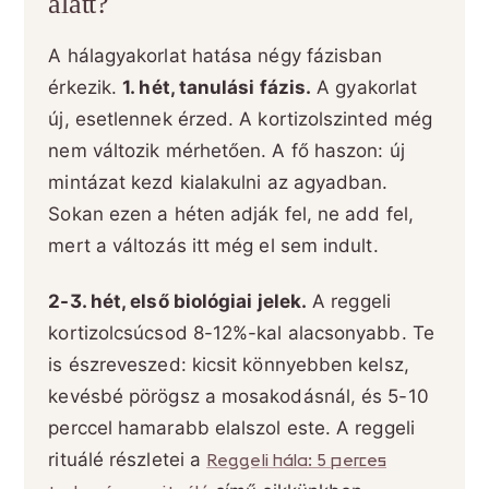
alatt?
A hálagyakorlat hatása négy fázisban
érkezik.
1. hét, tanulási fázis.
A gyakorlat
új, esetlennek érzed. A kortizolszinted még
nem változik mérhetően. A fő haszon: új
mintázat kezd kialakulni az agyadban.
Sokan ezen a héten adják fel, ne add fel,
mert a változás itt még el sem indult.
2-3. hét, első biológiai jelek.
A reggeli
kortizolcsúcsod 8-12%-kal alacsonyabb. Te
is észreveszed: kicsit könnyebben kelsz,
kevésbé pörögsz a mosakodásnál, és 5-10
perccel hamarabb elalszol este. A reggeli
rituálé részletei a
Reggeli hála: 5 perces