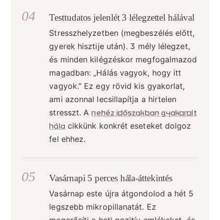
Testtudatos jelenlét 3 lélegzettel hálával
Stresszhelyzetben (megbeszélés előtt,
gyerek hisztije után). 3 mély lélegzet,
és minden kilégzéskor megfogalmazod
magadban: „Hálás vagyok, hogy itt
vagyok.” Ez egy rövid kis gyakorlat,
ami azonnal lecsillapítja a hirtelen
stresszt. A
nehéz időszakban gyakorolt
hála
cikkünk konkrét eseteket dolgoz
fel ehhez.
Vasárnapi 5 perces hála-áttekintés
Vasárnap este újra átgondolod a hét 5
legszebb mikropillanatát. Ez
megerősíti a heti pozitív emlékeket, és