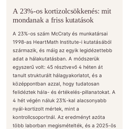
A 23%-os kortizolcsökkenés: mit
mondanak a friss kutatások
A 23%-os szám McCraty és munkatársai
1998-as HeartMath Institute-i kutatásából
származik, és máig az egyik legidézettebb
adat a hálakutatásban. A módszerük
egyszerű volt: 45 résztvevő 4 héten át
tanult strukturált hálagyakorlatot, és a
középpontban azzal, hogy tudatosan
felidéztek hála- és értékelés-pillanatokat. A
4 hét végén náluk 23%-kal alacsonyabb
nyál-kortizolt mértek, mint a
kontrollcsoportnál. Az eredményt azóta
több laborban megismételték, és a 2025-ös