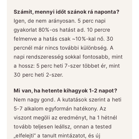
Számít, mennyi időt szánok rá naponta?
Igen, de nem arányosan. 5 perc napi
gyakorlat 80%-os hatást ad. 10 percre
felmenve a hatás csak ~10%-kal nő. 30
percnél már nincs további különbség. A
napi rendszeresség sokkal fontosabb, mint
a hossz: 5 perc heti 7-szer többet ér, mint
30 perc heti 2-szer.
Mi van, ha hetente kihagyok 1-2 napot?
Nem nagy gond. A kutatások szerint a heti
5-7 alkalom egyformán hatékony. Az
viszont megöli az eredményt, ha 1 hétnél
tovább teljesen leállsz, onnan a tested
„elfelejti” a tanult mintázatot, és új