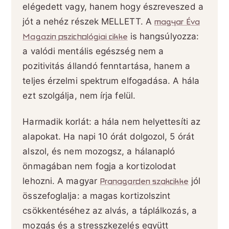
elégedett vagy, hanem hogy észreveszed a
jót a nehéz részek MELLETT. A
magyar Éva
Magazin pszichológiai cikke
is hangsúlyozza:
a valódi mentális egészség nem a
pozitivitás állandó fenntartása, hanem a
teljes érzelmi spektrum elfogadása. A hála
ezt szolgálja, nem írja felül.
Harmadik korlát: a hála nem helyettesíti az
alapokat. Ha napi 10 órát dolgozol, 5 órát
alszol, és nem mozogsz, a hálanapló
önmagában nem fogja a kortizolodat
lehozni. A magyar
Pranagarden szakcikke
jól
összefoglalja: a magas kortizolszint
csökkentéséhez az alvás, a táplálkozás, a
mozgás és a stresszkezelés együtt