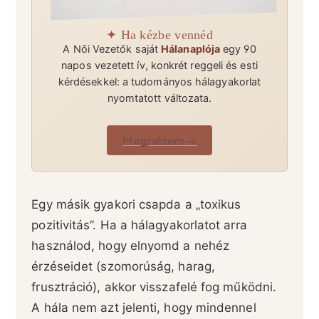
✦ Ha kézbe vennéd
A Női Vezetők saját
Hálanaplója
egy 90
napos vezetett ív, konkrét reggeli és esti
kérdésekkel: a tudományos hálagyakorlat
nyomtatott változata.
Megnézem →
Egy másik gyakori csapda a „toxikus
pozitivitás”. Ha a hálagyakorlatot arra
használod, hogy elnyomd a nehéz
érzéseidet (szomorúság, harag,
frusztráció), akkor visszafelé fog működni.
A hála nem azt jelenti, hogy mindennel