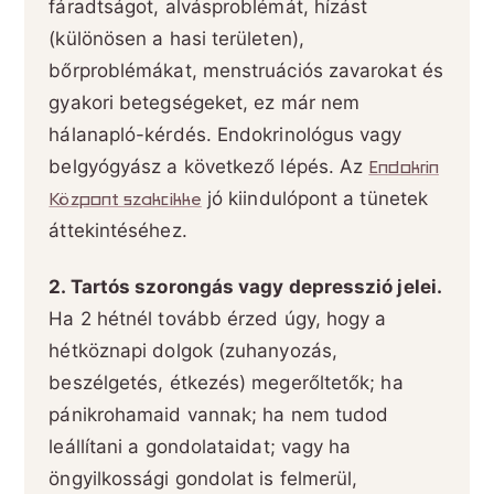
fáradtságot, alvásproblémát, hízást
(különösen a hasi területen),
bőrproblémákat, menstruációs zavarokat és
gyakori betegségeket, ez már nem
hálanapló-kérdés. Endokrinológus vagy
belgyógyász a következő lépés. Az
Endokrin
Központ szakcikke
jó kiindulópont a tünetek
áttekintéséhez.
2. Tartós szorongás vagy depresszió jelei.
Ha 2 hétnél tovább érzed úgy, hogy a
hétköznapi dolgok (zuhanyozás,
beszélgetés, étkezés) megerőltetők; ha
pánikrohamaid vannak; ha nem tudod
leállítani a gondolataidat; vagy ha
öngyilkossági gondolat is felmerül,