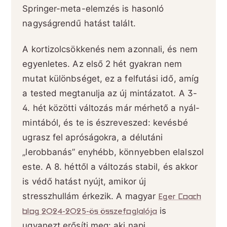
Springer-meta-elemzés is hasonló
nagyságrendű hatást talált.
A kortizolcsökkenés nem azonnali, és nem
egyenletes. Az első 2 hét gyakran nem
mutat különbséget, ez a felfutási idő, amíg
a tested megtanulja az új mintázatot. A 3-
4. hét közötti változás már mérhető a nyál-
mintából, és te is észreveszed: kevésbé
ugrasz fel apróságokra, a délutáni
„lerobbanás” enyhébb, könnyebben elalszol
este. A 8. héttől a változás stabil, és akkor
is védő hatást nyújt, amikor új
stresszhullám érkezik. A magyar
Eger Coach
blog 2024-2025-ös összefoglalója
is
ugyanezt erősíti meg: aki napi