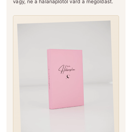
vagy, ne a hálanaplótól várd a megoldást.