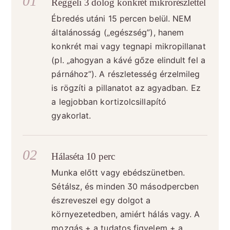
Reggeli 3 dolog konkrét mikrorészlettel
Ébredés utáni 15 percen belül. NEM
általánosság („egészség”), hanem
konkrét mai vagy tegnapi mikropillanat
(pl. „ahogyan a kávé gőze elindult fel a
párnához”). A részletesség érzelmileg
is rögzíti a pillanatot az agyadban. Ez
a legjobban kortizolcsillapító
gyakorlat.
Hálaséta 10 perc
Munka előtt vagy ebédszünetben.
Sétálsz, és minden 30 másodpercben
észreveszel egy dolgot a
környezetedben, amiért hálás vagy. A
mozgás + a tudatos figyelem + a