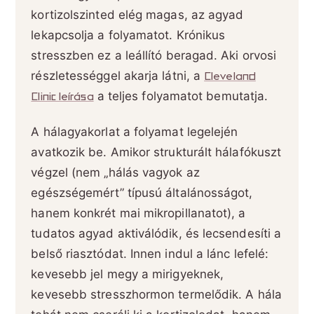
kortizolszinted elég magas, az agyad
lekapcsolja a folyamatot. Krónikus
stresszben ez a leállító beragad. Aki orvosi
részletességgel akarja látni, a
Cleveland
Clinic leírása
a teljes folyamatot bemutatja.
A hálagyakorlat a folyamat legelején
avatkozik be. Amikor strukturált hálafókuszt
végzel (nem „hálás vagyok az
egészségemért” típusú általánosságot,
hanem konkrét mai mikropillanatot), a
tudatos agyad aktiválódik, és lecsendesíti a
belső riasztódat. Innen indul a lánc lefelé:
kevesebb jel megy a mirigyeknek,
kevesebb stresszhormon termelődik. A hála