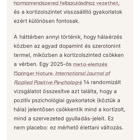
hormonrendszered felborulásához vezethet
,
és a kortizolszintet visszaállító gyakorlatok
ezért különösen fontosak.
A háttérben annyi történik, hogy hálaérzés
közben az agyad dopamint és szerotonint
termel, miközben a kortizolszinted csökken
a vérben. Egy 2025-ös
meta-elemzés
(Springer Nature,
International Journal of
Applied Positive Psychology
)
14 randomizált
vizsgálatot összesítve azt találta, hogy a
pozitív pszichológiai gyakorlatok (köztük a
hála) jelentősen csökkentik mind a kortizolt,
mind a szervezeted gyulladás-jeleit. Ez
nem placebo: ez mérhető élettani változás.