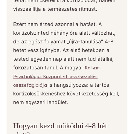
tehát nem cseréli ki a kortizolodat, hanem
visszaállítja a természetes ritmust.
Ezért nem érzed azonnal a hatást. A
kortizolszinted néhány óra alatt változhat,
de az egész folyamat „újra-tanulása” 4-8
hetet vesz igénybe. Az első hetekben a
tested egyetlen nap alatt nem tud átállni,
fokozatosan tanul. A magyar
Reikon
Pszichológiai Központ stresszkezelési
összefoglalója
is hangsúlyozza: a tartós
kortizolcsökkenéshez következetesség kell,
nem egyszeri lendület.
Hogyan kezd működni 4-8 hét