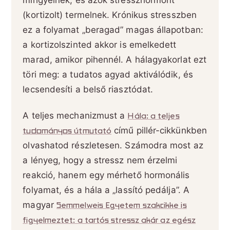
mirigyeinek, és azok stresszhormont
(kortizolt) termelnek. Krónikus stresszben
ez a folyamat „beragad” magas állapotban:
a kortizolszinted akkor is emelkedett
marad, amikor pihennél. A hálagyakorlat ezt
töri meg: a tudatos agyad aktiválódik, és
lecsendesíti a belső riasztódat.
A teljes mechanizmust a
Hála: a teljes
tudományos útmutató
című pillér-cikkünkben
olvashatod részletesen. Számodra most az
a lényeg, hogy a stressz nem érzelmi
reakció, hanem egy mérhető hormonális
folyamat, és a hála a „lassító pedálja”. A
magyar
Semmelweis Egyetem szakcikke is
figyelmeztet: a tartós stressz akár az egész