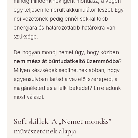
mindig mindenkinek igent mondasz, a végén
egy teljesen lemerült akkumulátor leszel. Egy
női vezetőnek pedig ennél sokkal több
energiára és határozottabb határokra van
szüksége.
De hogyan mondj nemet úgy, hogy közben
nem mész át bűntudatkeltő üzemmódba
?
Milyen készségek segíthetnek abban, hogy
egyensúlyban tartsd a vezetői szereped, a
magánéleted és a lelki békédet? Erre adunk
most választ.
Soft skillek: A „Nemet mondás”
művészetének alapja