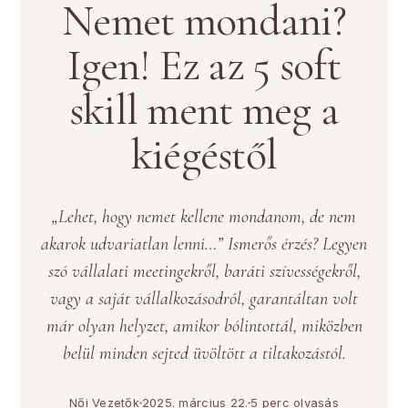
Nemet mondani?
Igen! Ez az 5 soft
skill ment meg a
kiégéstől
„Lehet, hogy nemet kellene mondanom, de nem
akarok udvariatlan lenni…” Ismerős érzés? Legyen
szó vállalati meetingekről, baráti szívességekről,
vagy a saját vállalkozásodról, garantáltan volt
már olyan helyzet, amikor bólintottál, miközben
belül minden sejted üvöltött a tiltakozástól.
Női Vezetők
2025. március 22.
5 perc olvasás