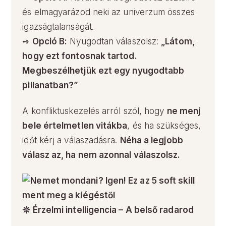
és elmagyarázod neki az univerzum összes
igazságtalanságát.
➺
Opció B:
Nyugodtan válaszolsz:
„Látom,
hogy ezt fontosnak tartod.
Megbeszélhetjük ezt egy nyugodtabb
pillanatban?”
A konfliktuskezelés arról szól, hogy
ne menj
bele értelmetlen vitákba
, és ha szükséges,
időt kérj a válaszadásra.
Néha a legjobb
válasz az, ha nem azonnal válaszolsz.
𖤓 Érzelmi intelligencia – A belső radarod