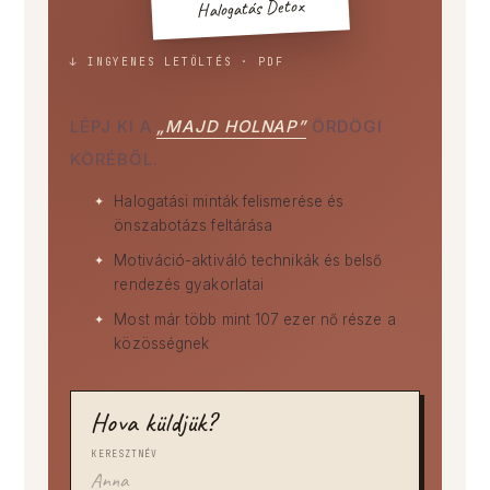
Halogatás Detox
↓ INGYENES LETÖLTÉS · PDF
LÉPJ KI A
„MAJD HOLNAP”
ÖRDÖGI
KÖRÉBŐL.
Halogatási minták felismerése és
önszabotázs feltárása
Motiváció-aktiváló technikák és belső
rendezés gyakorlatai
Most már több mint 107 ezer nő része a
közösségnek
Hova küldjük?
KERESZTNÉV