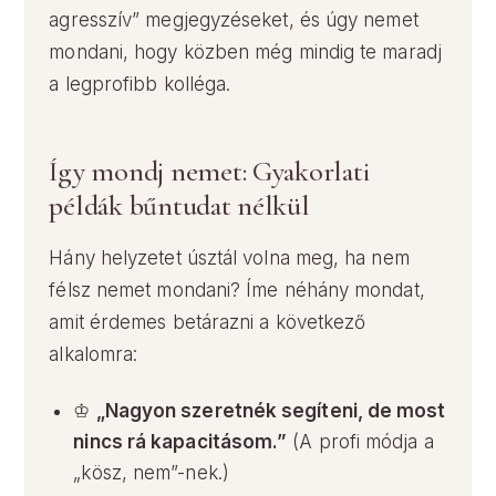
agresszív” megjegyzéseket, és úgy nemet
mondani, hogy közben még mindig te maradj
a legprofibb kolléga.
Így mondj nemet: Gyakorlati
példák bűntudat nélkül
Hány helyzetet úsztál volna meg, ha nem
félsz nemet mondani? Íme néhány mondat,
amit érdemes betárazni a következő
alkalomra:
♔
„Nagyon szeretnék segíteni, de most
nincs rá kapacitásom.”
(A profi módja a
„kösz, nem”-nek.)