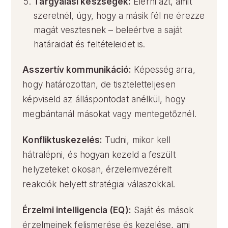
Tárgyalási készségek:
Elérni azt, amit
szeretnél, úgy, hogy a másik fél ne érezze
magát vesztesnek – beleértve a saját
határaidat és feltételeidet is.
Asszertív kommunikáció:
Képesség arra,
hogy határozottan, de tiszteletteljesen
képviseld az álláspontodat anélkül, hogy
megbántanál másokat vagy mentegetőznél.
Konfliktuskezelés:
Tudni, mikor kell
hátralépni, és hogyan kezeld a feszült
helyzeteket okosan, érzelemvezérelt
reakciók helyett stratégiai válaszokkal.
Érzelmi intelligencia (EQ):
Saját és mások
érzelmeinek felismerése és kezelése, ami