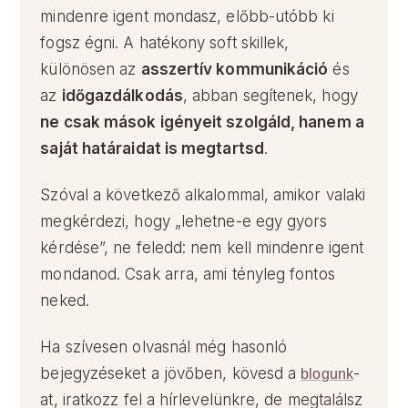
mindenre igent mondasz, előbb-utóbb ki
fogsz égni. A hatékony soft skillek,
különösen az
asszertív kommunikáció
és
az
időgazdálkodás
, abban segítenek, hogy
ne csak mások igényeit szolgáld, hanem a
saját határaidat is megtartsd
.
Szóval a következő alkalommal, amikor valaki
megkérdezi, hogy „lehetne-e egy gyors
kérdése”, ne feledd: nem kell mindenre igent
mondanod. Csak arra, ami tényleg fontos
neked.
Ha szívesen olvasnál még hasonló
bejegyzéseket a jövőben, kövesd a
-
blogunk
at, iratkozz fel a hírlevelünkre, de megtalálsz