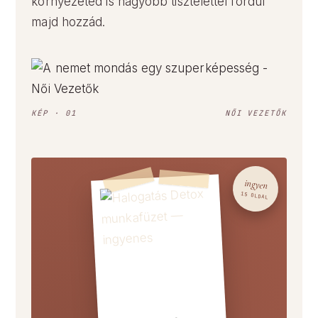
környezeted is nagyobb tisztelettel fordul
majd hozzád.
KÉP · 01
NŐI VEZETŐK
ingyen
15 OLDAL