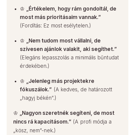
♔
„Értékelem, hogy rám gondoltál, de
most más prioritásaim vannak.”
(Fordítás: Ez most esélytelen.)
♔
„Nem tudom most vállalni, de
szívesen ajánlok valakit, aki segíthet.”
(Elegáns lepasszolás a minimális bűntudat
érdekében.)
♔
„Jelenleg más projektekre
fókuszálok.”
(A kedves, de határozott
„hagyj békén”.)
♔
„Nagyon szeretnék segíteni, de most
nincs rá kapacitásom.”
(A profi módja a
„kösz, nem”-nek.)