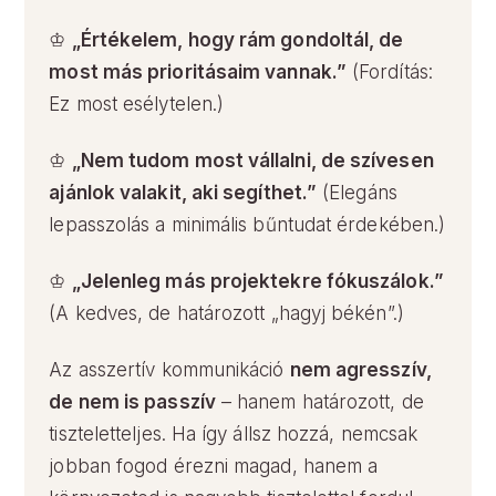
♔
„Értékelem, hogy rám gondoltál, de
most más prioritásaim vannak.”
(Fordítás:
Ez most esélytelen.)
♔
„Nem tudom most vállalni, de szívesen
ajánlok valakit, aki segíthet.”
(Elegáns
lepasszolás a minimális bűntudat érdekében.)
♔
„Jelenleg más projektekre fókuszálok.”
(A kedves, de határozott „hagyj békén”.)
Az asszertív kommunikáció
nem agresszív,
de nem is passzív
– hanem határozott, de
tiszteletteljes. Ha így állsz hozzá, nemcsak
jobban fogod érezni magad, hanem a