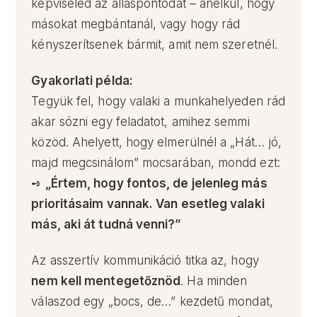
képviseled az álláspontodat – anélkül, hogy
másokat megbántanál, vagy hogy rád
kényszerítsenek bármit, amit nem szeretnél.
Gyakorlati példa:
Tegyük fel, hogy valaki a munkahelyeden rád
akar sózni egy feladatot, amihez semmi
közöd. Ahelyett, hogy elmerülnél a „Hát… jó,
majd megcsinálom” mocsarában, mondd ezt:
➺
„Értem, hogy fontos, de jelenleg más
prioritásaim vannak. Van esetleg valaki
más, aki át tudná venni?”
Az asszertív kommunikáció titka az, hogy
nem kell mentegetőznöd
. Ha minden
válaszod egy „bocs, de…” kezdetű mondat,