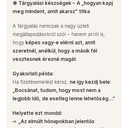
𖤓 Tárgyalási készségek – A „hogyan kapj
meg mindent, amit akarsz” titka
A tárgyalás nemcsak a nagy üzleti
megállapodásokról szól – hanem arról is,
hogy
képes vagy-e elérni azt, amit
szeretnél, anélkül, hogy a másik fél
vesztesnek érezné magát
.
Gyakorlati példa:
Ha fizetésemelést kérsz,
ne így kezdj bele
:
„Bocsánat, tudom, hogy most nem a
legjobb idő, de esetleg lenne lehetőség…”
Helyette ezt mondd:
➺
„Az elmúlt hónapokban jelentős