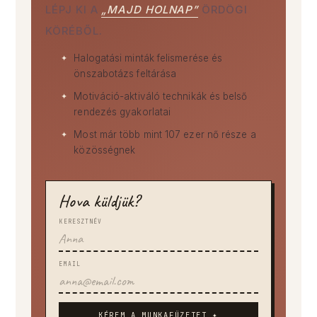
LÉPJ KI A
„MAJD HOLNAP”
ÖRDÖGI
KÖRÉBŐL.
Halogatási minták felismerése és
önszabotázs feltárása
Motiváció-aktiváló technikák és belső
rendezés gyakorlatai
Most már több mint 107 ezer nő része a
közösségnek
Hova küldjük?
KERESZTNÉV
EMAIL
KÉREM A MUNKAFÜZETET ✦