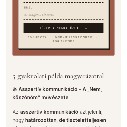
EMAIL
KÉREM A MUNKAFÜZETET ✦
SPAM-MENTES
·
BÁRMIKOR LEIRATKOZHATSZ
·
100% INGYENES
5 gyakrolati példa magyarázattal
𖤓 Asszertív kommunikáció – A „Nem,
köszönöm” művészete
Az
asszertív kommunikáció
azt jelenti,
hogy
határozottan, de tiszteletteljesen