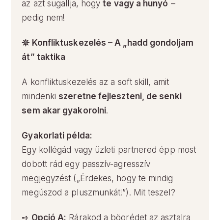
az azt sugallja, hogy
te vagy a hunyó
–
pedig nem!
𖤓 Konfliktuskezelés – A „hadd gondoljam
át” taktika
A konfliktuskezelés az a soft skill, amit
mindenki
szeretne fejleszteni, de senki
sem akar gyakorolni
.
Gyakorlati példa:
Egy kollégád vagy üzleti partnered épp most
dobott rád egy passzív-agresszív
megjegyzést („Érdekes, hogy te mindig
megúszod a pluszmunkát!”). Mit teszel?
➺
Opció A:
Rárakod a bögrédet az asztalra