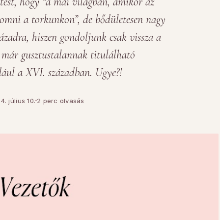
tést, hogy “a mai világban, amikor az
yomni a torkunkon”, de bődületesen nagy
zázadra, hiszen gondoljunk csak vissza a
 már gusztustalannak titulálható
ául a XVI. században. Ugye?!
4. július 10.
2 perc olvasás