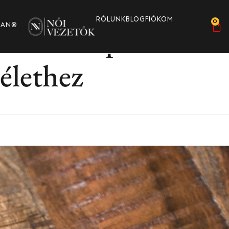
RÓLUNK
BLOG
FIÓKOM
0
– 5 test-pozitív me
MAN®
0
FT
élethez