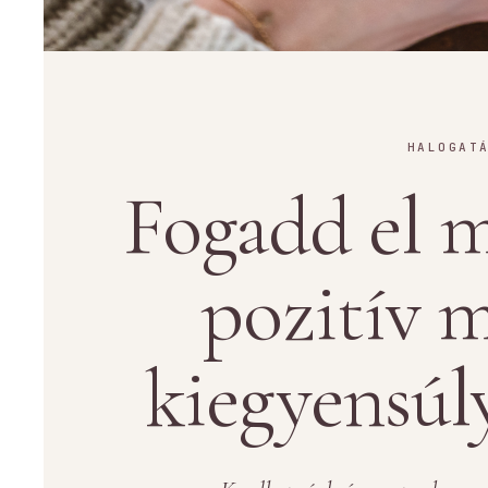
HALOGAT
Fogadd el m
pozitív m
kiegyensúl