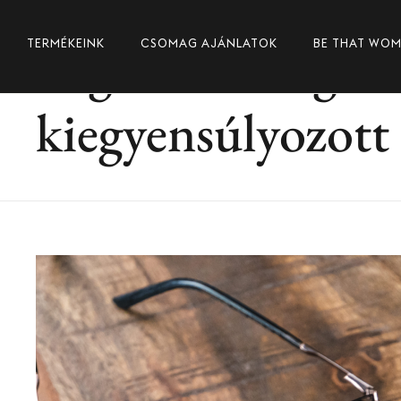
Fogadd el magad! 
TERMÉKEINK
CSOMAG AJÁNLATOK
BE THAT WO
kiegyensúlyozott 