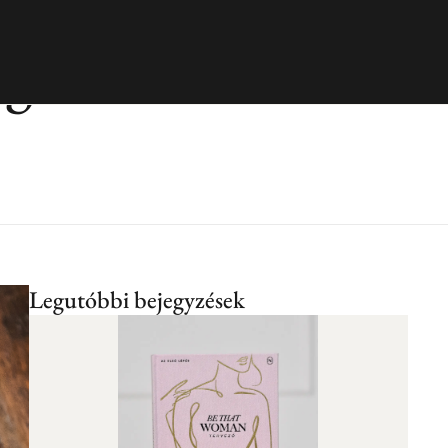
gerősítés a
Legutóbbi bejegyzések