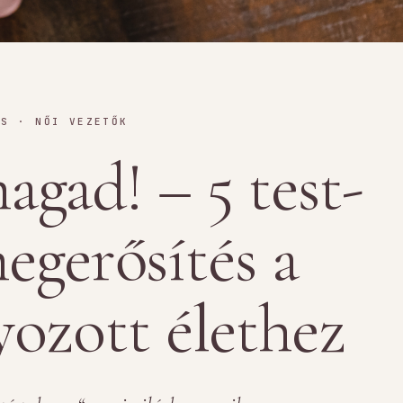
ÁS · NŐI VEZETŐK
agad! – 5 test-
egerősítés a
yozott élethez