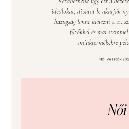
Kezdhetnénk úgy ezt a beveze
ideálokat, divatot le akarják n
hazugság lenne kiélezni a 21. s
fűzőkkel és mai szemmel
sminktermékekre péld
Női Vezetők
202