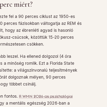
perc miért?
ezte fel a 90 perces ciklust az 1950-es
0 perces fázisokban váltogatja az REM és
t, hogy az ébrenléti agyad is hasonló
fókusz-csúcsok, közöttük 15-20 perces
természetesen csökken.
abb leszel. Ha ellened dolgozol (4 óra
 a minőség romlik. Ezt a Florida State
ítette: a világszínvonalú teljesítmények
5 órát dolgoznak mélyen, 90 perces
ogy többet csinálj.
en fontos.
A WMN 2026-os pszichológiai
gy a mentális egészség 2026-ban a