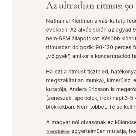
Az ultradian ritmus: 90 
Nathaniel Kleitman alvás-kutató fed
években. Az alvás során az agyad 9
nem-REM állapotokat. Később kiderül
ritmusban dolgozik: 90-120 perces 
„völgyek”, amikor a koncentrációd 
Ha ezt a ritmust tiszteled, hatékony
megszakítatlan munka), kimerülsz, és
kutatója, Anders Ericsson is megerős
(zenészek, sportolók, írók) napi 3-
blokkokban. Nem többet. Te se kell h
A magyar női olvasónak ez különös
trendcikke
egyértelműen mutatja, ho