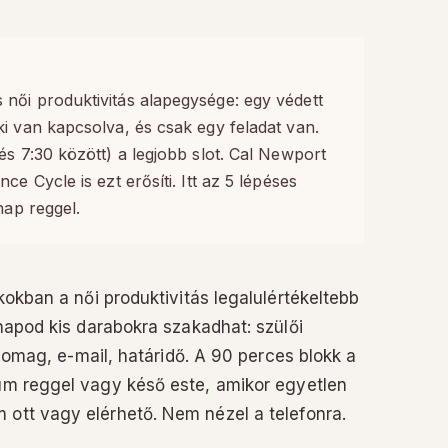
női produktivitás alapegysége: egy védett
i van kapcsolva, és csak egy feladat van.
és 7:30 között) a legjobb slot. Cal Newport
ce Cycle is ezt erősíti. Itt az 5 lépéses
nap reggel.
kban a női produktivitás legalulértékeltebb
apod kis darabokra szakadhat: szülői
somag, e-mail, határidő. A 90 perces blokk a
lum reggel vagy késő este, amikor egyetlen
 ott vagy elérhető. Nem nézel a telefonra.