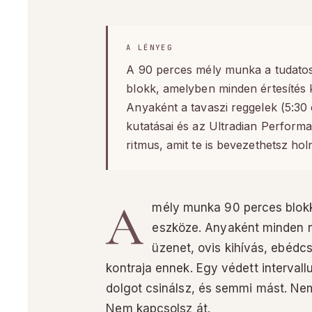
A LÉNYEG
A 90 perces mély munka a tudatos 
blokk, amelyben minden értesítés k
Anyaként a tavaszi reggelek (5:30 
kutatásai és az Ultradian Performan
ritmus, amit te is bevezethetsz hol
A
mély munka 90 perces blokko
eszköze. Anyaként minden n
üzenet, ovis kihívás, ebédc
kontraja ennek. Egy védett interval
dolgot csinálsz, és semmi mást. Nem
Nem kapcsolsz át.