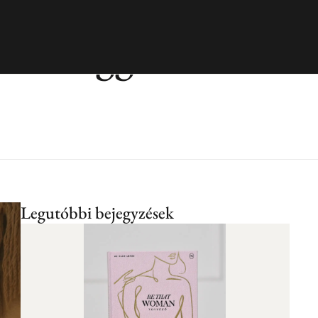
szi reggeli
Legutóbbi bejegyzések