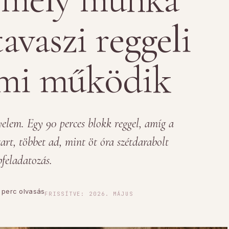
avaszi reggeli
ami működik
elem. Egy 90 perces blokk reggel, amíg a
tart, többet ad, mint öt óra szétdarabolt
bfeladatozás.
 perc olvasás
FRISSÍTVE: 2026. MÁJUS