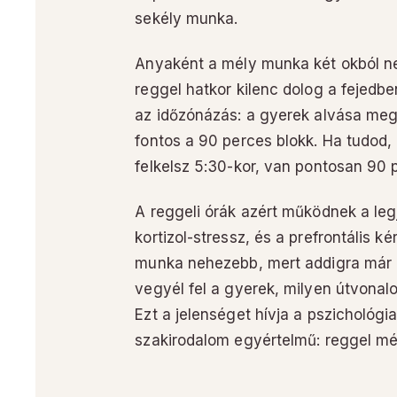
sekély munka.
Anyaként a mély munka két okból ne
reggel hatkor kilenc dolog a fejedbe
az időzónázás: a gyerek alvása megs
fontos a 90 perces blokk. Ha tudod, 
felkelsz 5:30-kor, van pontosan 90 p
A reggeli órák azért működnek a le
kortizol-stressz, és a prefrontális k
munka nehezebb, mert addigra már 2
vegyél fel a gyerek, milyen útvonalo
Ezt a jelenséget hívja a pszichológ
szakirodalom egyértelmű: reggel mé