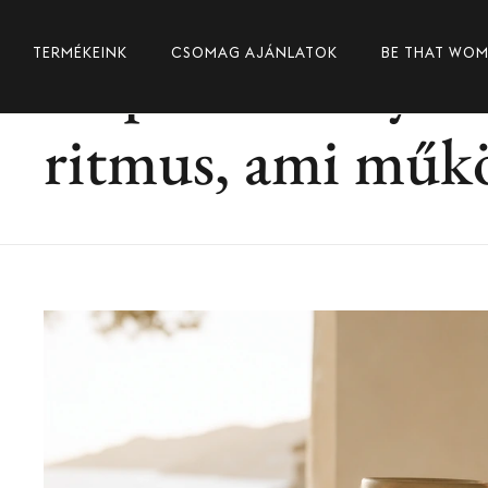
90 perces mély mu
TERMÉKEINK
CSOMAG AJÁNLATOK
BE THAT WO
ritmus, ami műk