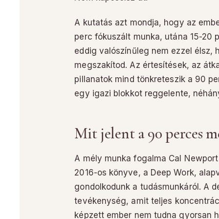
A kutatás azt mondja, hogy az ember
perc fókuszált munka, utána 15-20 p
eddig valószínűleg nem ezzel élsz, 
megszakítod. Az értesítések, az át
pillanatok mind tönkreteszik a 90 pe
egy igazi blokkot reggelente, néhán
Mit jelent a 90 perces 
A mély munka fogalma Cal Newport 
2016-os könyve, a Deep Work, alap
gondolkodunk a tudásmunkáról. A de
tevékenység, amit teljes koncentrác
képzett ember nem tudna gyorsan he