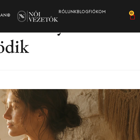
RÓLUNK
BLOG
FIÓKOM
0
nka anyaként: tava
MAN®
0
FT
ödik