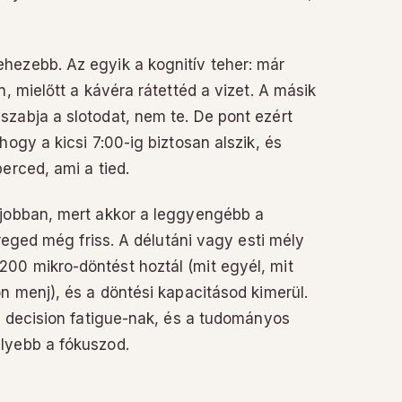
hezebb. Az egyik a kognitív teher: már
n, mielőtt a kávéra rátettéd a vizet. A másik
zabja a slotodat, nem te. De pont ezért
hogy a kicsi 7:00-ig biztosan alszik, és
erced, ami a tied.
gjobban, mert akkor a leggyengébb a
éreged még friss. A délutáni vagy esti mély
00 mikro-döntést hoztál (mit egyél, mit
n menj), és a döntési kapacitásod kimerül.
ia decision fatigue-nak, és a tudományos
lyebb a fókuszod.