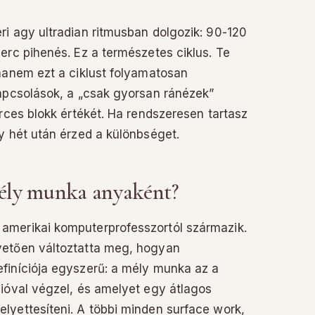
i agy ultradian ritmusban dolgozik: 90-120
erc pihenés. Ez a természetes ciklus. Te
hanem ezt a ciklust folyamatosan
kapcsolások, a „csak gyorsan ránézek”
rces blokk értékét. Ha rendszeresen tartasz
y hét után érzed a különbséget.
mély munka anyaként?
amerikai komputerprofesszortól származik.
vetően változtatta meg, hogyan
finíciója egyszerű: a mély munka az a
ióval végzel, és amelyet egy átlagos
lyettesíteni. A többi minden surface work,