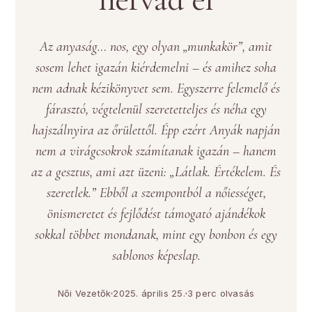
Az anyaság… nos, egy olyan „munkakör”, amit
sosem lehet igazán kiérdemelni – és amihez soha
nem adnak kézikönyvet sem. Egyszerre felemelő és
fárasztó, végtelenül szeretetteljes és néha egy
hajszálnyira az őrülettől. Épp ezért Anyák napján
nem a virágcsokrok számítanak igazán – hanem
az a gesztus, ami azt üzeni: „Látlak. Értékelem. És
szeretlek.” Ebből a szempontból a nőiességet,
önismeretet és fejlődést támogató ajándékok
sokkal többet mondanak, mint egy bonbon és egy
sablonos képeslap.
Női Vezetők
2025. április 25.
3 perc olvasás