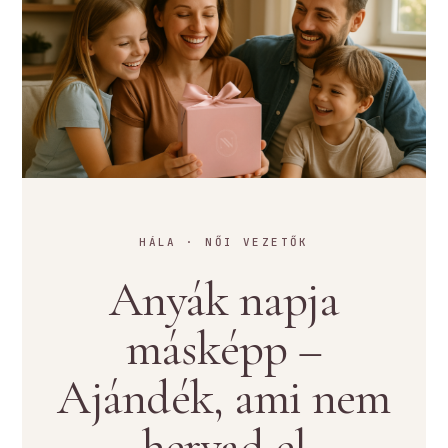
HÁLA · NŐI VEZETŐK
Anyák napja
másképp –
Ajándék, ami nem
hervad el