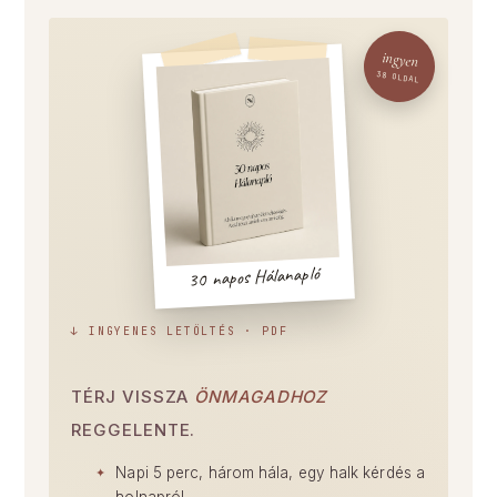
ingyen
38 OLDAL
30 napos Hálanapló
↓ INGYENES LETÖLTÉS · PDF
TÉRJ VISSZA
ÖNMAGADHOZ
REGGELENTE.
Napi 5 perc, három hála, egy halk kérdés a
holnapról