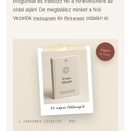
blogunkat és iratkozz fel a hírlevelünkre az
oldal alján! De megtalálsz minket a Női
Vezetők
Instagram
és
Pinterest
oldalán is!
ingyen
38 OLDAL
30 napos Hálanapló
↓ INGYENES LETÖLTÉS · PDF