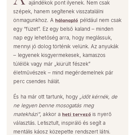
ajándékok pont ilyenek. Nem csak
szépek, hanem segítenek visszatalálni
önmagunkhoz. A
hálanapló
például nem csak
egy “füzet”. Ez egy belső kaland – minden
nap egy lehetőség arra, hogy meglássuk,
mennyi jó dolog történik velünk. Az anyukák
– legyenek kisgyermekesek, kamaszos
túlélők vagy már „kiürült fészek”
életművészek – mind megérdemelnek pár
perc csendes hálát.
És ha már ott tartunk, hogy
„időt kérnék, de
ne legyen benne mosogatás meg
matekházi”
, akkor a
heti tervező
is nyerő
választás. Letisztult, inspiráló és segít a
mentális káosz közepette rendszert látni.