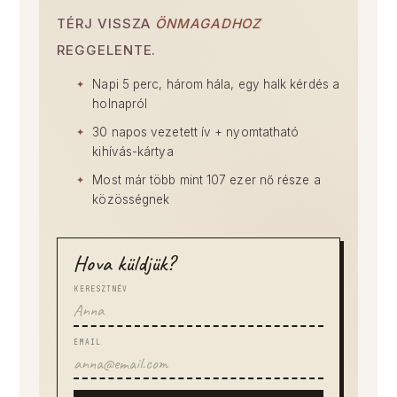
TÉRJ VISSZA
ÖNMAGADHOZ
REGGELENTE.
Napi 5 perc, három hála, egy halk kérdés a
holnapról
30 napos vezetett ív + nyomtatható
kihívás-kártya
Most már több mint 107 ezer nő része a
közösségnek
Hova küldjük?
KERESZTNÉV
EMAIL