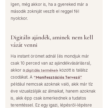
Igen, még akkor is, ha a gyereked már a
második zokniját veszíti el reggel fél
nyolckor.
Digitális ajándék, aminek nem kell
vázát venni
Ha instant örömet adnál (és mondjuk már
csak 10 perced van az ajándékvásárlásra),
akkor a
digitális termékek
között is találsz
csodákat. A
“Manifesztációs Tervező”
például nemcsak azoknak való, akik már tíz
éve vizualizálják az álmaikat, hanem azoknak
is, akik épp csak ismerkednek a tudatos
teremtéssel. Ez egy igazi, lépésről-lépésre