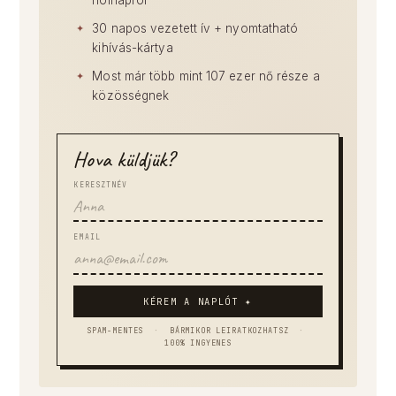
30 napos vezetett ív + nyomtatható
kihívás-kártya
Most már több mint 107 ezer nő része a
közösségnek
Hova küldjük?
KERESZTNÉV
EMAIL
KÉREM A NAPLÓT ✦
SPAM-MENTES
·
BÁRMIKOR LEIRATKOZHATSZ
·
100% INGYENES