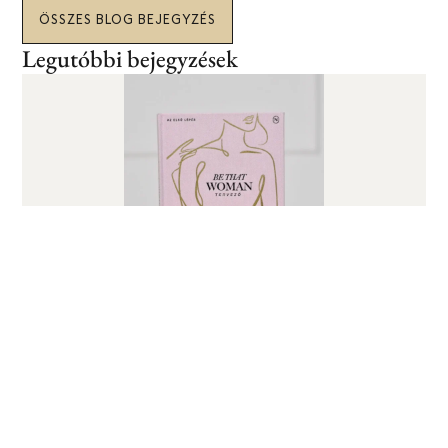
ÖSSZES BLOG BEJEGYZÉS
Legutóbbi bejegyzések
BEST SELLER
BE THAT WOMAN TERVEZŐ
Be That Woman Tervező és csomagok
20% kedvezménnyel
–
csak korlátozott
ideig!