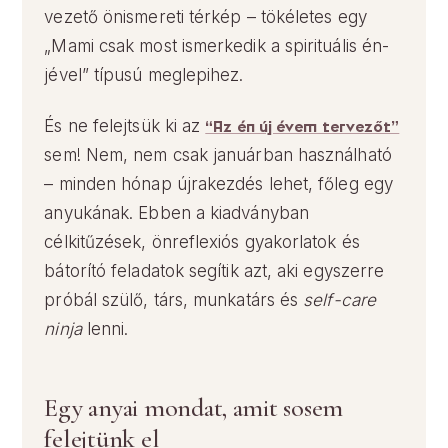
vezető önismereti térkép – tökéletes egy
„Mami csak most ismerkedik a spirituális én-
jével” típusú meglepihez.
És ne felejtsük ki az
“Az én új évem tervezőt”
sem! Nem, nem csak januárban használható
– minden hónap újrakezdés lehet, főleg egy
anyukának. Ebben a kiadványban
célkitűzések, önreflexiós gyakorlatok és
bátorító feladatok segítik azt, aki egyszerre
próbál szülő, társ, munkatárs és
self-care
ninja
lenni.
Egy anyai mondat, amit sosem
felejtünk el