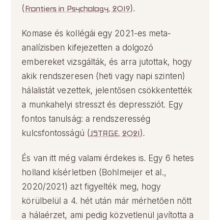
(
Frontiers in Psychology, 2019
).
Komase és kollégái egy 2021-es meta-
analízisben kifejezetten a dolgozó
embereket vizsgálták, és arra jutottak, hogy
akik rendszeresen (heti vagy napi szinten)
hálalistát vezettek, jelentősen csökkentették
a munkahelyi stresszt és depressziót. Egy
fontos tanulság: a rendszeresség
kulcsfontosságú (
JSTAGE, 2021
).
És van itt még valami érdekes is. Egy 6 hetes
holland kísérletben (Bohlmeijer et al.,
2020/2021) azt figyelték meg, hogy
körülbelül a 4. hét után már mérhetően nőtt
a hálaérzet, ami pedig közvetlenül javította a