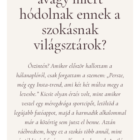
hódolnak ennek a
szokásnak
világsztárok?
Őszintén? Amikor először hallottam a
hálanaplóról, csak forgattam a szemem: „Persze,
még egy Insta-trend, ami két hét múlva megy a
levesbe.” Kicsit olyan érzés volt, mint amikor
veszel egy méregdrága sportcipőt, letöltöd a
legújabb futóappot, majd a harmadik alkalommal
már a közértig sem jutsz el benne. Aztán
ráébredtem, hogy ez a szokás több annál, mint