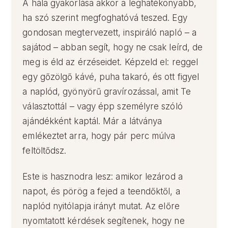
A hála gyakorlása akkor a leghatékonyabb,
ha szó szerint megfoghatóvá teszed. Egy
gondosan megtervezett, inspiráló napló – a
sajátod – abban segít, hogy ne csak leírd, de
meg is éld az érzéseidet. Képzeld el: reggel
egy gőzölgő kávé, puha takaró, és ott figyel
a naplód, gyönyörű gravírozással, amit Te
választottál – vagy épp személyre szóló
ajándékként kaptál. Már a látványa
emlékeztet arra, hogy pár perc múlva
feltöltődsz.
Este is hasznodra lesz: amikor lezárod a
napot, és pörög a fejed a teendőktől, a
naplód nyitólapja irányt mutat. Az előre
nyomtatott kérdések segítenek, hogy ne