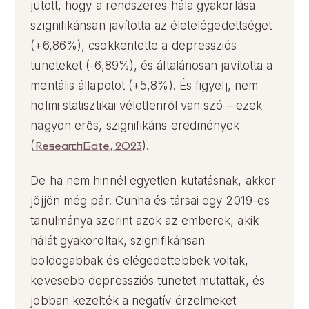
jutott, hogy a rendszeres hála gyakorlása
szignifikánsan javította az életelégedettséget
(+6,86%), csökkentette a depressziós
tüneteket (-6,89%), és általánosan javította a
mentális állapotot (+5,8%). És figyelj, nem
holmi statisztikai véletlenről van szó – ezek
nagyon erős, szignifikáns eredmények
(
ResearchGate, 2023
).
De ha nem hinnél egyetlen kutatásnak, akkor
jöjjön még pár. Cunha és társai egy 2019-es
tanulmánya szerint azok az emberek, akik
hálát gyakoroltak, szignifikánsan
boldogabbak és elégedettebbek voltak,
kevesebb depressziós tünetet mutattak, és
jobban kezelték a negatív érzelmeket