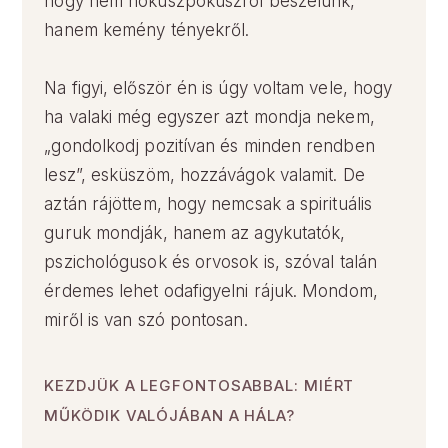
hogy nem hókuszpókuszról beszélünk,
hanem kemény tényekről.
Na figyi, először én is úgy voltam vele, hogy
ha valaki még egyszer azt mondja nekem,
„gondolkodj pozitívan és minden rendben
lesz”, esküszöm, hozzávágok valamit. De
aztán rájöttem, hogy nemcsak a spirituális
guruk mondják, hanem az agykutatók,
pszichológusok és orvosok is, szóval talán
érdemes lehet odafigyelni rájuk. Mondom,
miről is van szó pontosan.
KEZDJÜK A LEGFONTOSABBAL: MIÉRT
MŰKÖDIK VALÓJÁBAN A HÁLA?