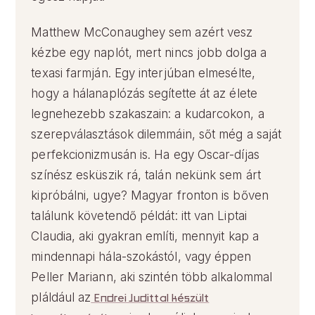
Matthew McConaughey sem azért vesz
kézbe egy naplót, mert nincs jobb dolga a
texasi farmján. Egy interjúban elmesélte,
hogy a hálanaplózás segítette át az élete
legnehezebb szakaszain: a kudarcokon, a
szerepválasztások dilemmáin, sőt még a saját
perfekcionizmusán is. Ha egy Oscar-díjas
színész esküszik rá, talán nekünk sem árt
kipróbálni, ugye? Magyar fronton is bőven
találunk követendő példát: itt van Liptai
Claudia, aki gyakran említi, mennyit kap a
mindennapi hála-szokástól, vagy éppen
Peller Mariann, aki szintén több alkalommal
pláldául az
Endrei Judittal készült