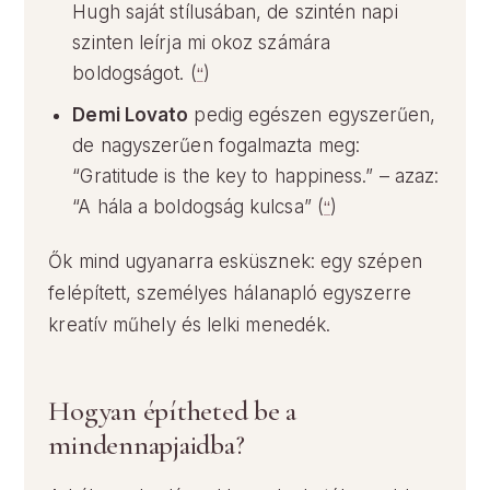
Hugh saját stílusában, de szintén napi
szinten leírja mi okoz számára
boldogságot. (
“
)
Demi Lovato
pedig egészen egyszerűen,
de nagyszerűen fogalmazta meg:
“Gratitude is the key to happiness.” – azaz:
“A hála a boldogság kulcsa” (
“
)
Ők mind ugyanarra esküsznek: egy szépen
felépített, személyes hálanapló egyszerre
kreatív műhely és lelki menedék.
Hogyan építheted be a
mindennapjaidba?