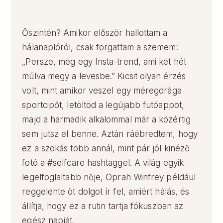
Őszintén? Amikor először hallottam a
hálanaplóról, csak forgattam a szemem:
„Persze, még egy Insta-trend, ami két hét
múlva megy a levesbe.” Kicsit olyan érzés
volt, mint amikor veszel egy méregdrága
sportcipőt, letöltöd a legújabb futóappot,
majd a harmadik alkalommal már a közértig
sem jutsz el benne. Aztán ráébredtem, hogy
ez a szokás több annál, mint pár jól kinéző
fotó a #selfcare hashtaggel. A világ egyik
legelfoglaltabb nője, Oprah Winfrey például
reggelente öt dolgot ír fel, amiért hálás, és
állítja, hogy ez a rutin tartja fókuszban az
egész napját.