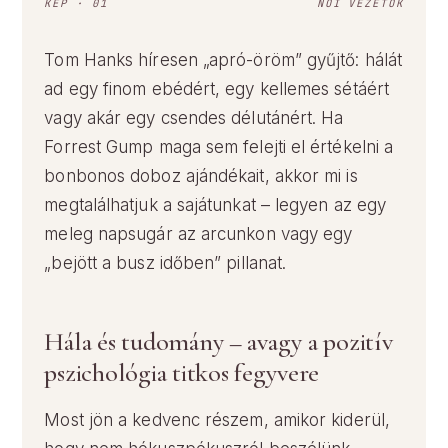
KÉP · 01
NŐI VEZETŐK
Tom Hanks híresen „apró-öröm” gyűjtő: hálát
ad egy finom ebédért, egy kellemes sétáért
vagy akár egy csendes délutánért. Ha
Forrest Gump maga sem felejti el értékelni a
bonbonos doboz ajándékait, akkor mi is
megtalálhatjuk a sajátunkat – legyen az egy
meleg napsugár az arcunkon vagy egy
„bejött a busz időben” pillanat.
Hála és tudomány – avagy a pozitív
pszichológia titkos fegyvere
Most jön a kedvenc részem, amikor kiderül,