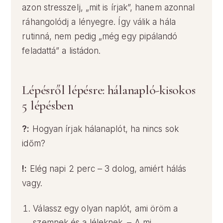
azon stresszelj, „mit is írjak”, hanem azonnal
ráhangolódj a lényegre. Így válik a hála
rutinná, nem pedig „még egy pipálandó
feladattá” a listádon.
Lépésről lépésre: hálanapló-kisokos
5 lépésben
?:
Hogyan írjak hálanaplót, ha nincs sok
időm?
!:
Elég napi 2 perc – 3 dolog, amiért hálás
vagy.
Válassz egy olyan naplót, ami öröm a
szemnek és a léleknek. – A mi