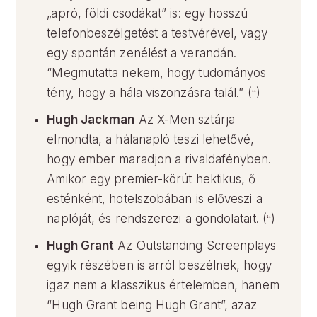
„apró, földi csodákat” is: egy hosszú
telefonbeszélgetést a testvérével, vagy
egy spontán zenélést a verandán.
“Megmutatta nekem, hogy tudományos
tény, hogy a hála viszonzásra talál.” (
“
)
Hugh Jackman
Az X-Men sztárja
elmondta, a hálanapló teszi lehetővé,
hogy ember maradjon a rivaldafényben.
Amikor egy premier-körút hektikus, ő
esténként, hotelszobában is előveszi a
naplóját, és rendszerezi a gondolatait. (
“
)
Hugh Grant
Az Outstanding Screenplays
egyik részében is arról beszélnek, hogy
igaz nem a klasszikus értelemben, hanem
“Hugh Grant being Hugh Grant”, azaz