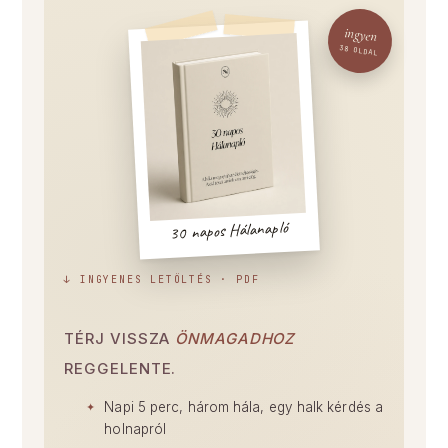
ingyen
38 OLDAL
30 napos Hálanapló
↓ INGYENES LETÖLTÉS · PDF
TÉRJ VISSZA
ÖNMAGADHOZ
REGGELENTE.
Napi 5 perc, három hála, egy halk kérdés a
holnapról