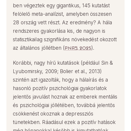
ben végeztek egy gigantikus, 145 kutatást
felölelő meta-analízist, amelyben összesen
28 ország vett részt. Az eredmény? A hála
rendszeres gyakorlása kis, de nagyon is
statisztikailag szignifikáns növekedést okozott
az általános jóllétben (
PNAS, 2025
).
Korábbi, nagy hírű kutatások (például Sin &
Lyubomirsky, 2009; Bolier et al., 2013)
szintén azt igazolták, hogy a hálaírás és a
hasonló pozitív pszichológiai gyakorlatok
jelentős javulást hoznak az emberek mentális
és pszichológiai jóllétében, továbbá jelentős
csökkenést okoznak a depressziós
tünetekben. Ráadásul ezek a pozitív hatások
még hónapokkal később is kimutathatóak