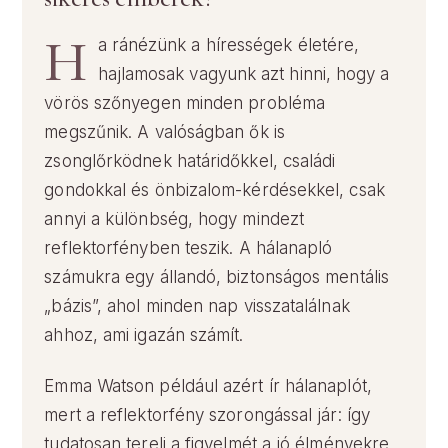
H
a ránézünk a hírességek életére,
hajlamosak vagyunk azt hinni, hogy a
vörös szőnyegen minden probléma
megszűnik. A valóságban ők is
zsonglőrködnek határidőkkel, családi
gondokkal és önbizalom-kérdésekkel, csak
annyi a különbség, hogy mindezt
reflektorfényben teszik. A hálanapló
számukra egy állandó, biztonságos mentális
„bázis”, ahol minden nap visszatalálnak
ahhoz, ami igazán számít.
Emma Watson például azért ír hálanaplót,
mert a reflektorfény szorongással jár: így
tudatosan tereli a figyelmét a jó élményekre,