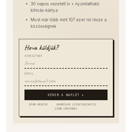
30 napos vezetett ív + nyomtatható
kihívás-kártya
Most már több mint 107 ezer nő része a
közösségnek
Hova küldjük?
KERESZTNÉV
EMAIL
KÉREM A NAPLÓT ✦
SPAM-MENTES
·
BÁRMIKOR LEIRATKOZHATSZ
·
100% INGYENES