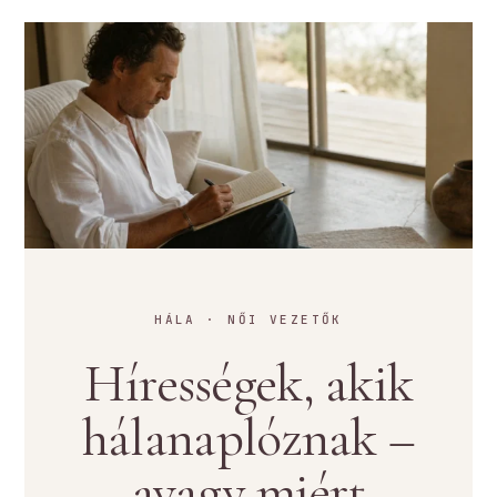
HÁLA · NŐI VEZETŐK
Hírességek, akik
hálanaplóznak –
avagy miért