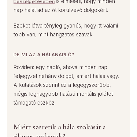
beszélgetésében
is elmeséli, hogy minden
nap hálát ad az őt körülvevő dolgokért.
Ezeket látva tényleg gyanús, hogy itt valami
több van, mint hangzatos szavak.
DE MI AZ A HÁLANAPLÓ?
Röviden: egy napló, ahová minden nap
feljegyzel néhány dolgot, amiért hálás vagy.
A kutatások szerint ez a legegyszerűbb,
mégis legnagyobb hatású mentális jólétet
támogató eszköz.
Miért szeretik a hála szokását a
sikeres emberek?