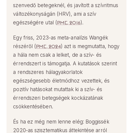
szenvedő betegeknél, és javított a szívritmus
változékonyságán (HRV), ami a szív
egészségére utal (
PMC, 2016
).
Egy friss, 2023-as meta-analízis Wangék
részéről (
PMC, 2024
) azt is megmutatta, hogy
a hála nem csak a lelket, de a szív- és
érrendszert is támogatja. A kutatások szerint
a rendszeres hálagyakorlatok
egészségesebb életmódhoz vezettek, és
pozitív hatásokat mutattak ki a szív- és
érrendszeri betegségek kockázatának
csökkentésében.
És ha ez még nem lenne elég: Boggissék
2020-as szisztematikus áttekintése arról