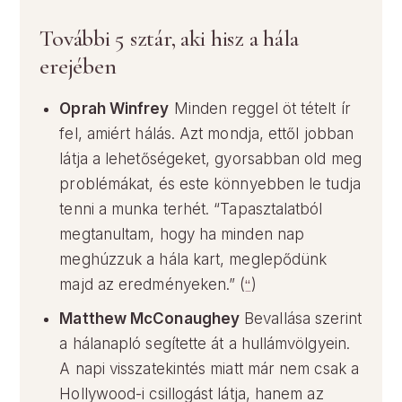
További 5 sztár, aki hisz a hála
erejében
Oprah Winfrey
Minden reggel öt tételt ír
fel, amiért hálás. Azt mondja, ettől jobban
látja a lehetőségeket, gyorsabban old meg
problémákat, és este könnyebben le tudja
tenni a munka terhét. “Tapasztalatból
megtanultam, hogy ha minden nap
meghúzzuk a hála kart, meglepődünk
majd az eredményeken.” (
“
)
Matthew McConaughey
Bevallása szerint
a hálanapló segítette át a hullámvölgyein.
A napi visszatekintés miatt már nem csak a
Hollywood-i csillogást látja, hanem az